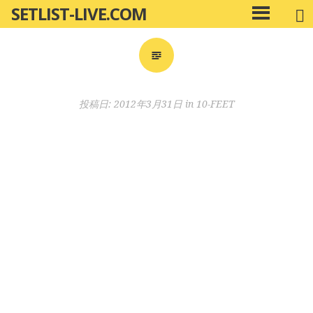
SETLIST-LIVE.COM
コ
メ
ン
イ
ン
テ
メ
ン
ニ
ツ
投稿日:
2012年3月31日
in
10-FEET
ュ
へ
ー
移
動