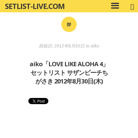
SETLIST-LIVE.COM
コ
メ
ン
イ
ン
テ
メ
ン
ニ
ツ
投稿日:
2012年8月30日
in
aiko
ュ
へ
ー
移
aiko「LOVE LIKE ALOHA 4」
動
セットリスト サザンビーチち
がさき 2012年8月30日(木)