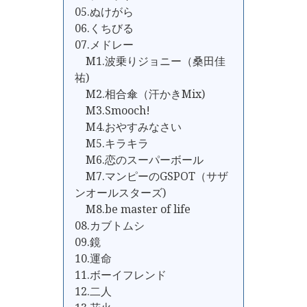
05.ぬけがら
06.くちびる
07.メドレー
M1.波乗りジョニー（桑田佳
祐)
M2.相合傘（汗かきMix)
M3.Smooch!
M4.おやすみなさい
M5.キラキラ
M6.恋のスーパーボール
M7.マンピーのGSPOT（サザ
ンオールスターズ)
M8.be master of life
08.カブトムシ
09.鏡
10.運命
11.ボーイフレンド
12.二人