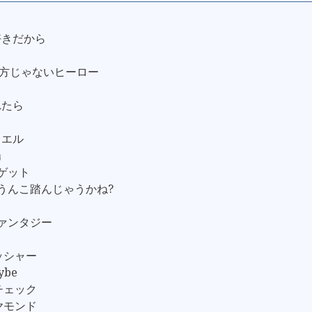
好きだから
の味方じゃないヒーロー
れたら
ュエル
陽
グゲット
のうんこ踏んじゃうかね?
ファンタジー
シャー
be
ェック
モンド