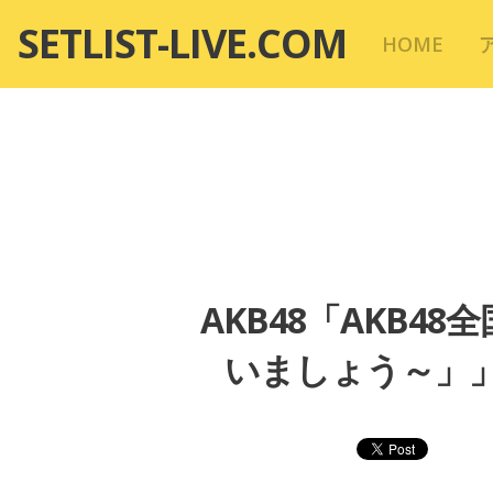
コ
SETLIST-LIVE.COM
HOME
ン
テ
ン
ツ
へ
移
動
AKB48「AKB4
いましょう～」」セ