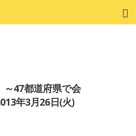
ウ
ィ
ジ
ェ
ッ
ト
く。～47都道府県で会
3年3月26日(火)