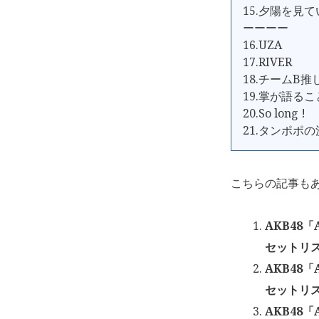
15.夕陽を見
ーーーー
16.UZA
17.RIVER
18.チームB推
19.掌が語るこ
20.So long !
21.タンポポ
こちらの記事も
AKB48
セットリス
AKB48
セットリス
AKB48