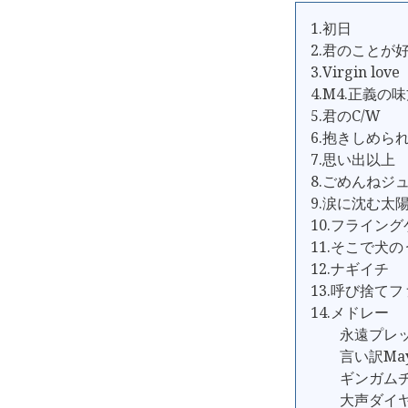
1.初日
2.君のことが
3.Virgin love
4.M4.正義
5.君のC/W
6.抱きしめら
7.思い出以上
8.ごめんねジ
9.涙に沈む太
10.フライン
11.そこで犬
12.ナギイチ
13.呼び捨て
14.メドレー
永遠プレッ
言い訳May
ギンガムチ
大声ダイヤ