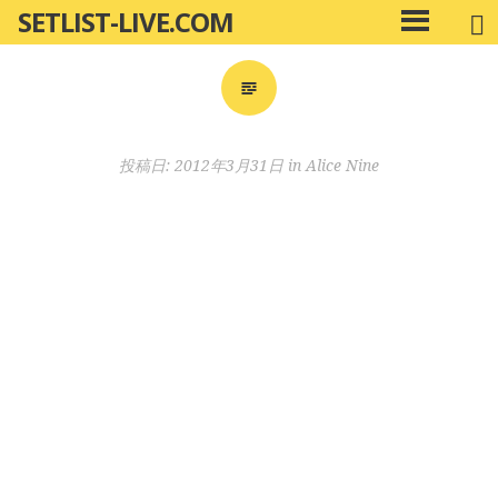
SETLIST-LIVE.COM
コ
メ
ン
イ
ン
テ
メ
ン
ニ
ツ
投稿日:
2012年3月31日
in
Alice Nine
ュ
へ
ー
移
動