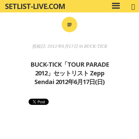
SETLIST-LIVE.COM
コ
メ
ン
イ
ン
テ
メ
ン
ニ
ツ
投稿日:
2012年6月17日
in
BUCK-TICK
ュ
へ
ー
移
BUCK-TICK「TOUR PARADE
動
2012」セットリスト Zepp
Sendai 2012年6月17日(日)