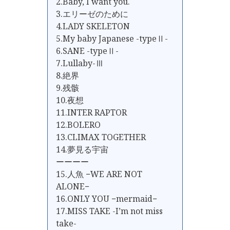
2.Baby, I want you.
3.エリーゼのために
4.LADY SKELETON
5.My baby Japanese -typeⅡ-
6.SANE -typeⅡ-
7.Lullaby-Ⅲ
8.絶界
9.残骸
10.夜想
11.INTER RAPTOR
12.BOLERO
13.CLIMAX TOGETHER
14.夢見る宇宙
ーーーー
15.人魚 −WE ARE NOT
ALONE−
16.ONLY YOU −mermaid−
17.MISS TAKE -I’m not miss
take-