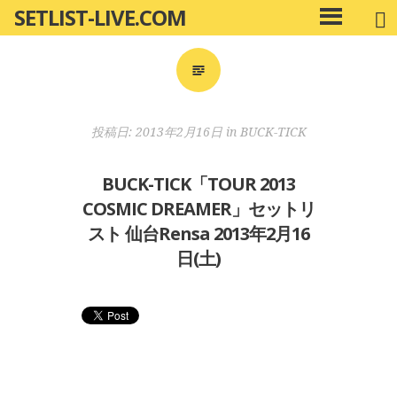
SETLIST-LIVE.COM
コ
メ
ン
イ
ン
テ
メ
ン
ニ
ツ
投稿日:
2013年2月16日
in
BUCK-TICK
ュ
へ
ー
移
BUCK-TICK「TOUR 2013
動
COSMIC DREAMER」セットリ
スト 仙台Rensa 2013年2月16
日(土)