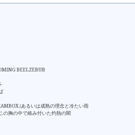
SOMING BEELZEBUB
6-
ば
REAMBOX｣あるいは成熟の理念と冷たい雨
、この胸の中で絡み付いた灼熱の闇