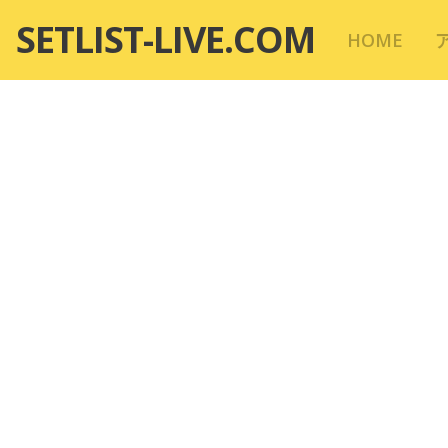
コ
SETLIST-LIVE.COM
HOME
ン
テ
ン
ツ
へ
移
動