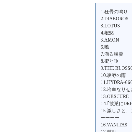
1.狂骨の鳴り
2.DIABOROS
3.LOTUS
4.獣慾
5.AMON
6.暁
7.滴る朦朧
8.蜜と唾
9.THE BLOS
10.凌辱の雨
11.HYDRA-66
12.冷血なりせ
13.OBSCURE
14.｢欲巣にD
15.激しさと
ーーーー
16.VANITAS
17.鼓動