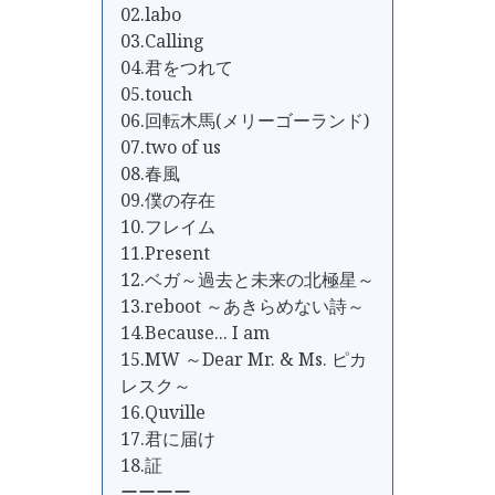
02.labo
03.Calling
04.君をつれて
05.touch
06.回転木馬(メリーゴーランド)
07.two of us
08.春風
09.僕の存在
10.フレイム
11.Present
12.ベガ～過去と未来の北極星～
13.reboot ～あきらめない詩～
14.Because... I am
15.MW ～Dear Mr. & Ms. ピカ
レスク～
16.Quville
17.君に届け
18.証
ーーーー