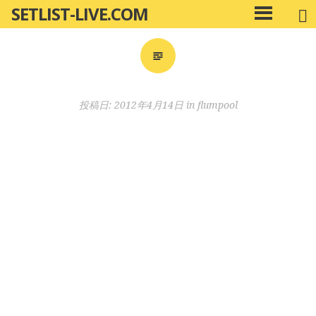
SETLIST-LIVE.COM
コ
メ
ン
イ
ン
テ
メ
ン
ニ
ツ
投稿日:
2012年4月14日
in
flumpool
ュ
へ
ー
移
動