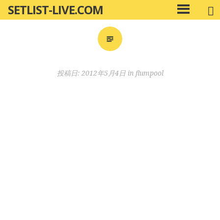
SETLIST-LIVE.COM
コ
メ
ン
イ
ン
テ
メ
ン
ニ
ツ
投稿日:
2012年5月4日
in
flumpool
ュ
へ
ー
移
動