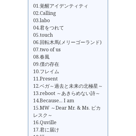
01.覚醒アイデンティティ
02.Calling
03.labo
04.君をつれて
05.touch
06.回転木馬(メリーゴーランド)
07.two of us
08.春風
09.僕の存在
10.フレイム
11.Present
12.ベガ～過去と未来の北極星～
13.reboot ～あきらめない詩～
14.Because... I am
15.MW ～Dear Mr. & Ms. ピカ
レスク～
16.Quville
17.君に届け