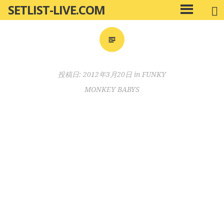
SETLIST-LIVE.COM
コ
メ
ン
イ
ン
テ
メ
ン
ニ
ツ
投稿日:
2012年3月20日
in
FUNKY
ュ
へ
ー
MONKEY BABYS
移
動