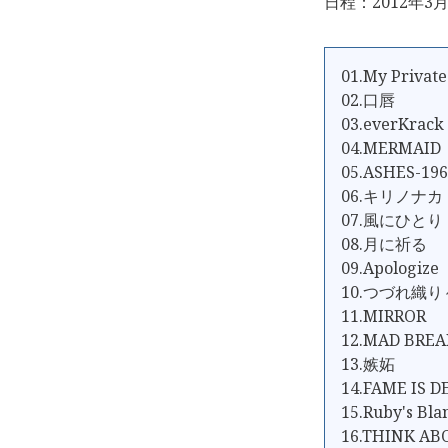
日程：2012年3月
01.My Private
02.口唇
03.everKrack
04.MERMAID
05.ASHES-196
06.キリノナカ
07.風にひとり
08.月に祈る
09.Apologize
10.つづれ織り～so
11.MIRROR
12.MAD BREA
13.嫉妬
14.FAME IS D
15.Ruby's Bla
16.THINK A