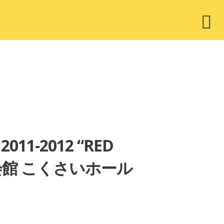
ウ
ィ
ジ
ェ
ッ
ト
011-2012 “RED
際会館 こくさいホール