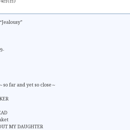
4日(日)
“Jealousy”
9-
 far and yet so close～
KER
EAD
nket
BOUT MY DAUGHTER