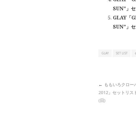
SUN”」セ
GLAY「GL
SUN”」
GLAY
SET LIST
投
ももいろクロー
稿
2012」セットリスト 
ナ
(日)
ビ
ゲ
ー