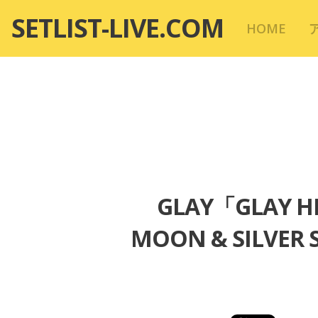
コ
SETLIST-LIVE.COM
HOME
ン
テ
ン
ツ
へ
移
動
GLAY「GLAY HI
MOON & SIL