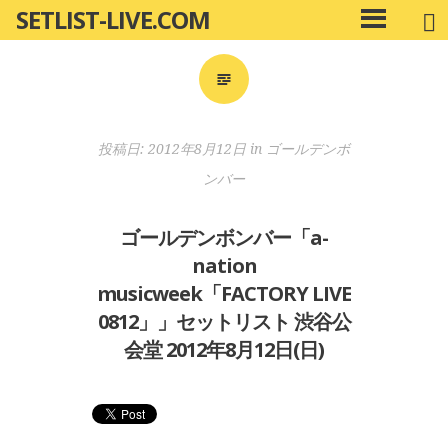
SETLIST-LIVE.COM
コ
メ
ン
イ
ン
テ
メ
ン
ニ
ツ
投稿日:
2012年8月12日
in
ゴールデンボ
ュ
へ
ー
ンバー
移
動
ゴールデンボンバー「a-
nation
musicweek「FACTORY LIVE
0812」」セットリスト 渋谷公
会堂 2012年8月12日(日)