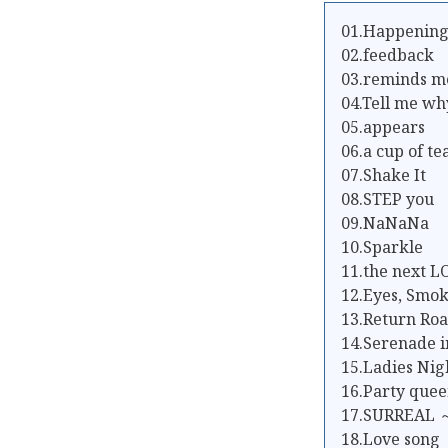
01.Happening
02.feedback
03.reminds m
04.Tell me wh
05.appears
06.a cup of te
07.Shake It
08.STEP you
09.NaNaNa
10.Sparkle
11.the next 
12.Eyes, Smok
13.Return Ro
14.Serenade i
15.Ladies Nig
16.Party que
17.SURREAL 
18.Love song