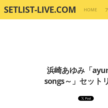
コ
SETLIST-LIVE.COM
HOME
ン
テ
ン
ツ
へ
移
動
浜崎あゆみ「ayumi h
songs～」セット