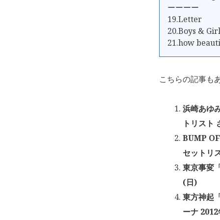
ーーーー
19.Letter
20.Boys & Gir
21.how beauti
こちらの記事も
浜崎あゆみ「a
トリスト 
BUMP OF
セットリス
東京事変「
(日)
東方神起「
ーナ 201