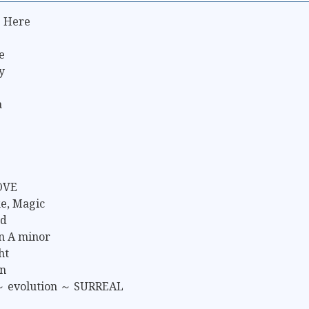
 Here
e
y
a
LOVE
e, Magic
ad
n A minor
ht
en
～ evolution ～ SURREAL