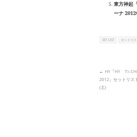
東方神起「
ーナ 201
SET LIST
セットリス
投
HY「HY TI-CHI
稿
2012」セットリスト
ナ
(土)
ビ
ゲ
ー
シ
ョ