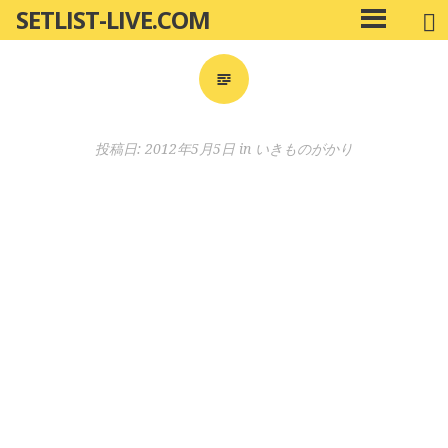
SETLIST-LIVE.COM
コ
メ
ン
イ
ン
テ
メ
ン
ニ
ツ
投稿日:
2012年5月5日
in
いきものがかり
ュ
へ
ー
移
動