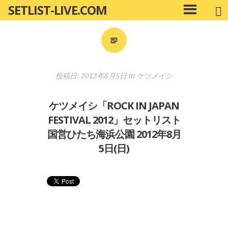
SETLIST-LIVE.COM
コ
メ
ン
イ
ン
テ
メ
ン
ニ
ツ
投稿日:
2012年8月5日
in
ケツメイシ
ュ
へ
ー
移
ケツメイシ「ROCK IN JAPAN
動
FESTIVAL 2012」セットリスト
国営ひたち海浜公園 2012年8月
5日(日)