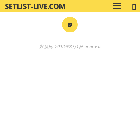
SETLIST-LIVE.COM
コ
メ
ン
イ
ン
テ
メ
ン
ニ
ツ
投稿日:
2012年8月4日
in
miwa
ュ
へ
ー
移
動