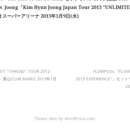
ｎ Joong「Kim Hyun Joong Japan Tour 2013 “UNLI
まスーパーアリーナ 2013年1月9日(水)
ET “THREAD” TOUR 2012-
FLUMPOOL「FLUMPO
富山CLUB MAIRO 2013年1月
2013“EXPERIENCE”」セ
2
Theme: Hew by
WordPress.com
.