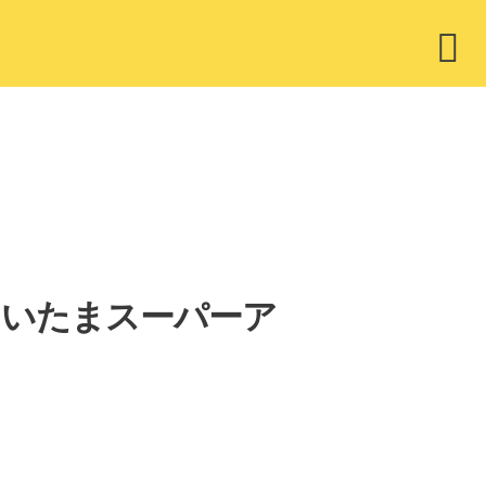
ウ
ィ
ジ
ェ
ッ
ト
スト さいたまスーパーア