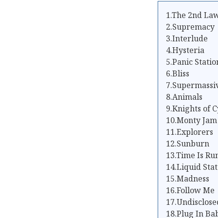
1.The 2nd Law
2.Supremacy
3.Interlude
4.Hysteria
5.Panic Statio
6.Bliss
7.Supermassi
8.Animals
9.Knights of 
10.Monty Jam
11.Explorers
12.Sunburn
13.Time Is Ru
14.Liquid Sta
15.Madness
16.Follow Me
17.Undisclose
18.Plug In Ba