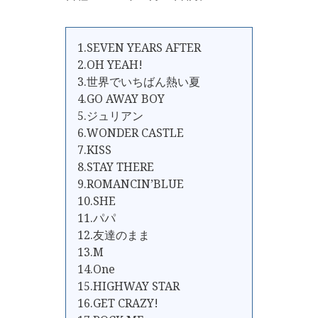
1.SEVEN YEARS AFTER
2.OH YEAH!
3.世界でいちばん熱い夏
4.GO AWAY BOY
5.ジュリアン
6.WONDER CASTLE
7.KISS
8.STAY THERE
9.ROMANCIN’BLUE
10.SHE
11.パパ
12.友達のまま
13.M
14.One
15.HIGHWAY STAR
16.GET CRAZY!