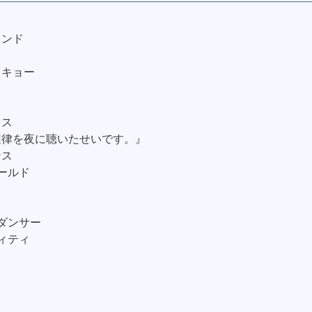
ウンド
ウキョー
ヌス
旋律を夜に聴いたせいです。』
ンス
ワールド
ブダンサー
ティティ