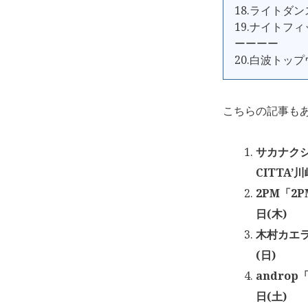
18.ライトダン
19.ナイトフ
ーーーー
20.白波トッ
こちらの記事も
サカナクショ
CITTA’川
2PM「2PM
日(木)
木村カエラ「
(日)
androp「
日(土)