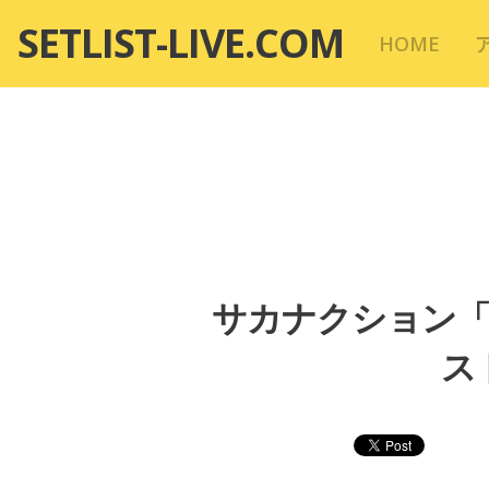
コ
SETLIST-LIVE.COM
HOME
ン
テ
ン
ツ
へ
移
動
サカナクション「SAK
スト