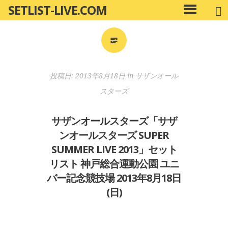
SETLIST-LIVE.COM
コ
メ
ン
イ
ン
テ
メ
ン
ニ
ツ
投稿日:
2013年8月18日
in
サザンオール
ュ
へ
ー
スターズ
移
動
サザンオールスターズ「サザ
ンオールスターズ SUPER
SUMMER LIVE 2013」セット
リスト 神戸総合運動公園 ユニ
バー記念競技場 2013年8月18日
(日)