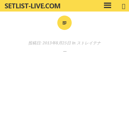
SETLIST-LIVE.COM
コ
メ
ン
イ
ン
テ
メ
ン
ニ
ツ
投稿日:
2013年8月25日
in
ストレイテナ
ュ
へ
ー
ー
移
動