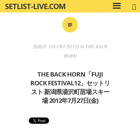
SETLIST-LIVE.COM
コ
メ
ン
イ
ン
テ
メ
ン
ニ
ツ
投稿日:
2012年7月27日
in
THE BACK
ュ
へ
ー
HORN
移
動
THE BACK HORN「FUJI
ROCK FESTIVAL12」セットリ
スト 新潟県湯沢町苗場スキー
場 2012年7月27日(金)