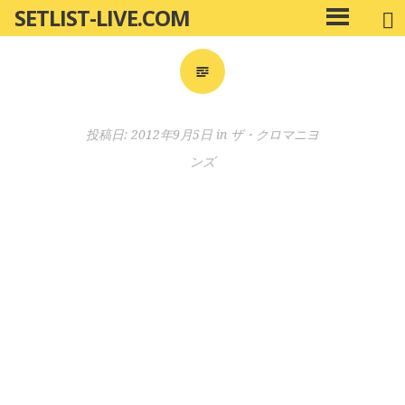
SETLIST-LIVE.COM
コ
メ
ン
イ
ン
テ
メ
ン
ニ
ツ
投稿日:
2012年9月5日
in
ザ・クロマニヨ
ュ
へ
ー
ンズ
移
動