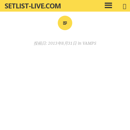
SETLIST-LIVE.COM
コ
メ
ン
イ
ン
テ
メ
ン
ニ
ツ
投稿日:
2013年8月31日
in
VAMPS
ュ
へ
ー
移
動