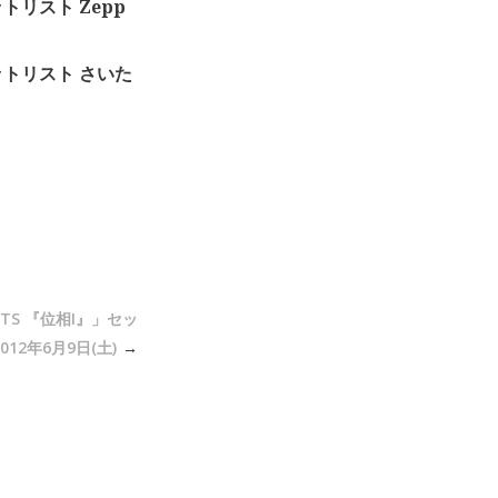
セットリスト Zepp
”」セットリスト さいた
TS 『位相I』」セッ
2012年6月9日(土)