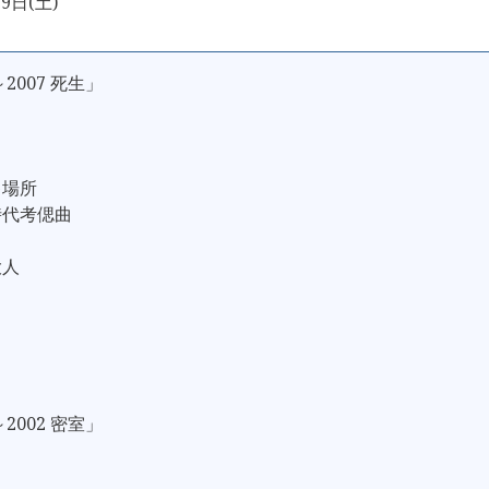
9日(土)
～2007 死生」
キ場所
時代考偲曲
大人
～2002 密室」