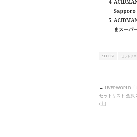
ACIDMAN
Sapporo
ACIDMAN
まスーパーア
SET LIST
セットリス
投
UVERWORLD「U
稿
セットリスト 金沢 
ナ
(土)
ビ
ゲ
ー