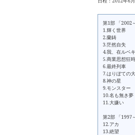
日程：2012年6月
第1部 「2002
1.輝く世界
2.蘭鋳
3.茫然自失
4.我、在ルベ
5.商業思想狂
6.最終列車
7.はりぼての
8.神の星
9.モンスター
10.名も無き夢
11.大嫌い
第2部 「1997
12.アカ
13.絶望