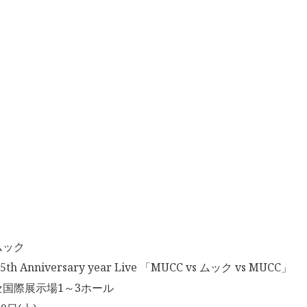
ムック
h Anniversary year Live 「MUCC vs ムック vs MUCC」
国際展示場1～3ホール