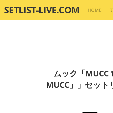
コ
SETLIST-LIVE.COM
HOME
ン
テ
ン
ツ
へ
移
動
ムック「MUCC 15th
MUCC」」セットリ