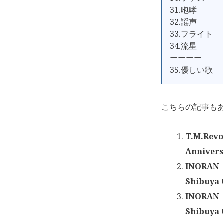
31.咆哮
32.謡声
33.フライト
34.流星
ーーーー
35.優しい歌
こちらの記事も
T.M.Revo
Annive
INORAN「
Shibuya
INORAN「
Shibuya