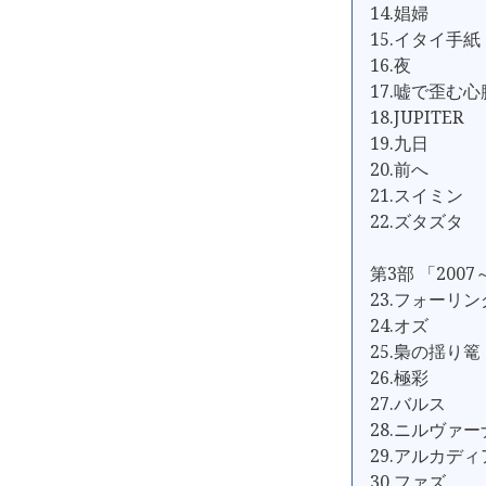
14.娼婦
15.イタイ手紙
16.夜
17.嘘で歪む心
18.JUPITER
19.九日
20.前へ
21.スイミン
22.ズタズタ
第3部 「2007
23.フォーリ
24.オズ
25.梟の揺り篭
26.極彩
27.バルス
28.ニルヴァー
29.アルカディ
30.ファズ