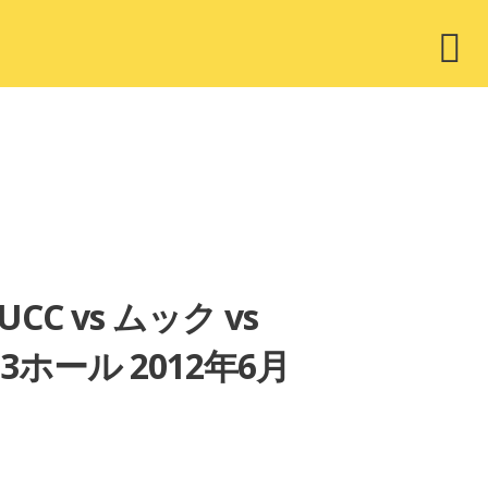
ウ
ィ
ジ
ェ
ッ
ト
MUCC vs ムック vs
ホール 2012年6月