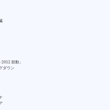
臓
～2012 鼓動」
ングダウン
ナ
ア