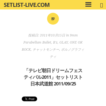
SETLIST-LIVE.COM
コ
メ
ン
イ
ン
テ
メ
ン
ニ
ツ
投稿日:
2011年10月15日
in
9mm
ュ
へ
ー
Parabellum Bullet
,
B'z
,
GLAY
,
ONE OK
移
ROCK
,
チャットモンチー
,
ポルノグラフィ
動
ティ
「テレビ朝日ドリームフェス
ティバル2011」セットリスト
日本武道館 2011/09/25