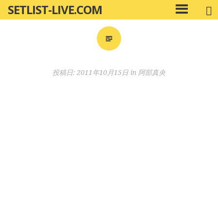
SETLIST-LIVE.COM
コ
メ
ン
イ
ン
テ
メ
ン
ニ
ツ
投稿日:
2011年10月15日
in
阿部真央
ュ
へ
ー
移
動