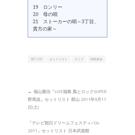
19 ロンリー
20 母の唄
21 ストーカーの唄～3丁目、
貴方の家～
SET LIST
セットリスト
ライブ
阿部真央
投
福山雅治「LIVE福島 風とロックSUPER
稿
野馬追」セットリスト 郡山 2011年9月17
ナ
日(土)
ビ
「テレビ朝日ドリームフェスティバル
ゲ
2011」セットリスト 日本武道館