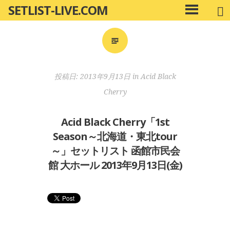
SETLIST-LIVE.COM
コ
メ
ン
イ
ン
テ
メ
ン
ニ
ツ
投稿日:
2013年9月13日
in
Acid Black
ュ
へ
ー
Cherry
移
動
Acid Black Cherry「1st
Season～北海道・東北tour
～」セットリスト 函館市民会
館 大ホール 2013年9月13日(金)