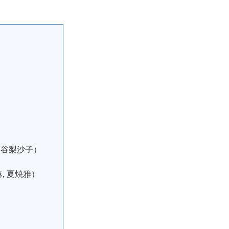
菅谷梨沙子）
）
, 夏焼雅）