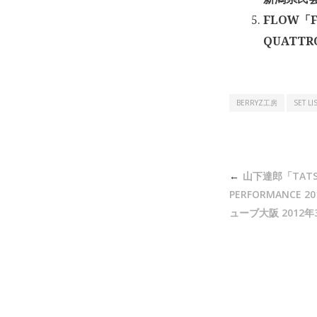
FLOW「F
QUATTR
BERRYZ工房
SET LI
投
山下達郎「TATSU
稿
PERFORMANCE 
ナ
ューブ大阪 2012年
ビ
ゲ
ー
シ