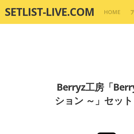
コ
SETLIST-LIVE.COM
HOME
ン
テ
ン
ツ
へ
移
動
Berryz工房「B
ション ～」セットリ