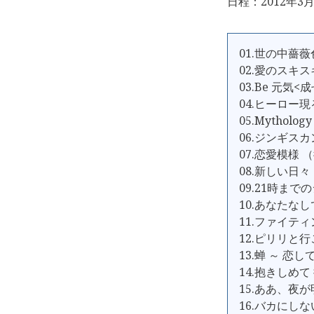
日程：2012年3月
01.世の中薔薇
02.愛のスキ
03.Be 元気<
04.ヒーロー現
05.Mythol
06.ジンギスカ
07.恋愛模様 
08.新しい日々
09.21時まで
10.あなたな
11.ファイテ
12.ピリリと
13.蝉 ～ 恋
14.抱きしめて
15.ああ、夜
16.バカにし