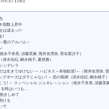
3日(土)【1部】
色
スキ指数上昇中
成せば成るっ!>
る!
ogy～愛のアルバム～
ン
（徳永千奈美, 須藤芙麻, 熊井友理奈, 菅谷梨沙子）
（清水佐紀, 嗣永桃子, 夏焼雅）
のシンデレラ
しでは生きてゆけない ～ ハピネス～幸福歓迎!～（熊井友理奈, 
ィングポーズはダテじゃない! ～ 恋の呪縛（清水佐紀, 嗣永桃子
行こう! ～ スッペシャル ジェネレ～ション（徳永千奈美, 須藤芙麻
してる時はいつも…
 抱きしめて
が明ける
ないで