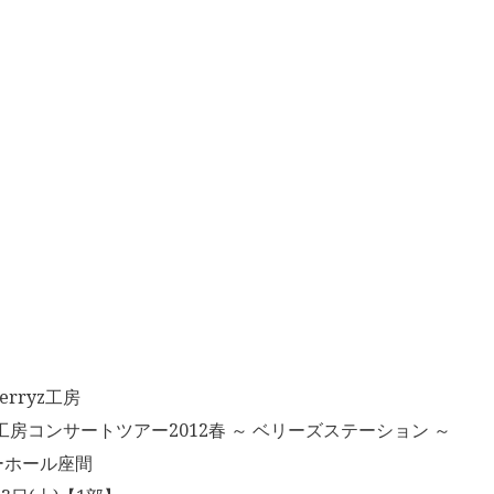
rryz工房
z工房コンサートツアー2012春 ～ ベリーズステーション ～
ーホール座間