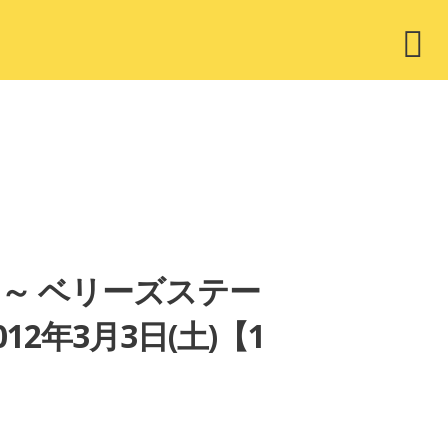
ウ
ィ
ジ
ェ
ッ
ト
春 ～ ベリーズステー
2年3月3日(土)【1