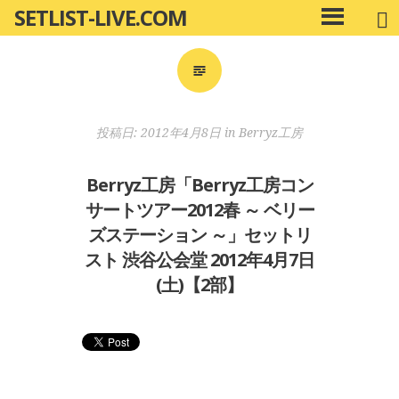
SETLIST-LIVE.COM
コ
メ
ン
イ
ン
テ
メ
ン
ニ
ツ
投稿日:
2012年4月8日
in
Berryz工房
ュ
へ
ー
移
Berryz工房「Berryz工房コン
動
サートツアー2012春 ～ ベリー
ズステーション ～」セットリ
スト 渋谷公会堂 2012年4月7日
(土)【2部】