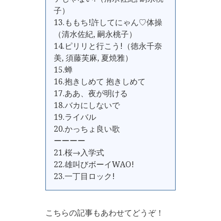
子）
13.ももち!許してにゃん♡体操
（清水佐紀, 嗣永桃子）
14.ピリリと行こう!（徳永千奈
美, 須藤芙麻, 夏焼雅）
15.蝉
16.抱きしめて 抱きしめて
17.ああ、夜が明ける
18.バカにしないで
19.ライバル
20.かっちょ良い歌
ーーーー
21.桜→入学式
22.雄叫びボーイWAO!
23.一丁目ロック!
こちらの記事もあわせてどうぞ！