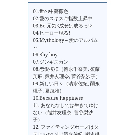
01.世の中薔薇色
02.愛のスキスキ指数上昇中
03.Be 元気<成せば成るっ!>
04.ヒーロー現る!
05.Mythology～愛のアルバム
～
06.Shy boy
07.ジンギスカン
08.恋愛模様（徳永千奈美, 須藤
芙麻, 熊井友理奈, 菅谷梨沙子）
09.新しい日々（清水佐紀, 嗣永
桃子, 夏焼雅）
10.Because happiness
11. あなたなしでは生きてゆけ
ない（熊井友理奈, 菅谷梨沙
子）
12. ファイティングポーズはダ
テじゃない!（清水佐紀, 嗣永桃