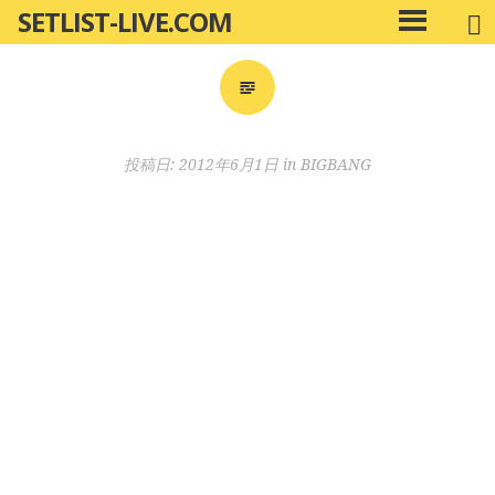
SETLIST-LIVE.COM
コ
メ
ン
イ
ン
テ
メ
ン
ニ
ツ
投稿日:
2012年6月1日
in
BIGBANG
ュ
へ
ー
移
動