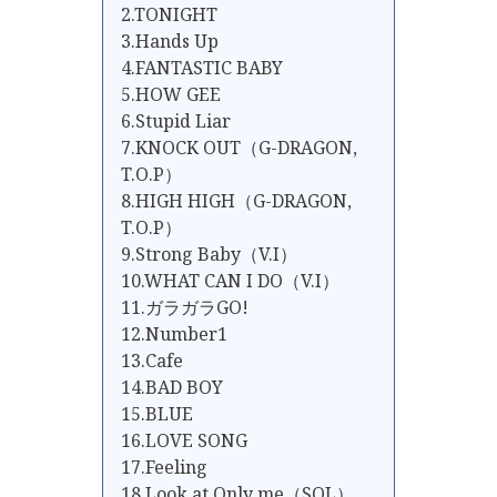
2.TONIGHT
3.Hands Up
4.FANTASTIC BABY
5.HOW GEE
6.Stupid Liar
7.KNOCK OUT（G-DRAGON,
T.O.P）
8.HIGH HIGH（G-DRAGON,
T.O.P）
9.Strong Baby（V.I）
10.WHAT CAN I DO（V.I）
11.ガラガラGO!
12.Number1
13.Cafe
14.BAD BOY
15.BLUE
16.LOVE SONG
17.Feeling
18.Look at Only me（SOL）