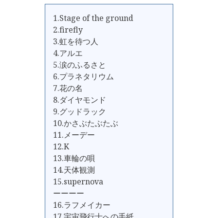
1.Stage of the ground
2.firefly
3.虹を待つ人
4.アルエ
5.涙のふるさと
6.プラネタリウム
7.花の名
8.ダイヤモンド
9.グッドラック
10.かさぶたぶたぶ
11.メーデー
12.K
13.車輪の唄
14.天体観測
15.supernova
ーーーー
16.ラフメイカー
17.宇宙飛行士への手紙