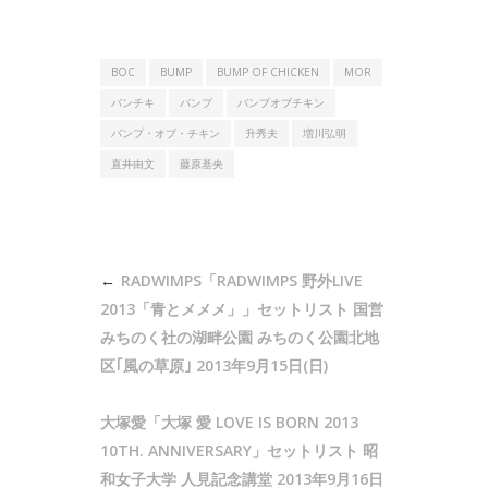
BOC
BUMP
BUMP OF CHICKEN
MOR
バンチキ
バンプ
バンプオブチキン
バンプ・オブ・チキン
升秀夫
増川弘明
直井由文
藤原基央
投
RADWIMPS「RADWIMPS 野外LIVE
稿
2013「青とメメメ」」セットリスト 国営
ナ
みちのく社の湖畔公園 みちのく公園北地
区｢風の草原｣ 2013年9月15日(日)
ビ
ゲ
大塚愛「大塚 愛 LOVE IS BORN 2013
ー
10TH. ANNIVERSARY」セットリスト 昭
シ
和女子大学 人見記念講堂 2013年9月16日