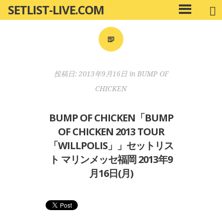
SETLIST-LIVE.COM
コ
メ
ン
イ
ン
テ
メ
ン
ニ
ツ
投稿日:
2013年9月16日
in
BUMP OF
ュ
へ
ー
CHICKEN
移
動
BUMP OF CHICKEN「BUMP
OF CHICKEN 2013 TOUR
「WILLPOLIS」」セットリス
ト マリンメッセ福岡 2013年9
月16日(月)