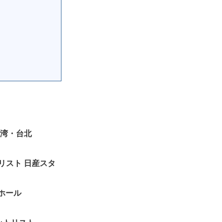
 台湾・台北
」セットリスト 日産スタ
大ホール