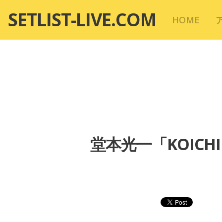
コ
SETLIST-LIVE.COM
HOME
ン
テ
ン
ツ
へ
移
動
堂本光一「KOICHI 