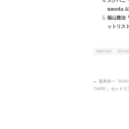
スクパニ「Sc
umeda AK
福山雅治『
ットリスト 2
KINKI KIDS
SET LIST
投
堂本光一「KOICHI
稿
TAIPEI 」セットリ
ナ
ビ
ゲ
ー