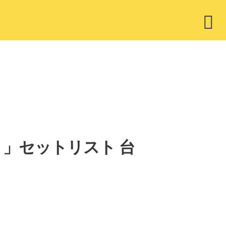
ウ
ィ
ジ
ェ
ッ
ト
PEI 」セットリスト 台