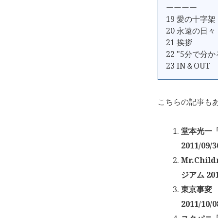
ーーーー
19 愛の十字架
20 永遠の日々
21 挨拶
22 "5分で分か
23 IN＆OUT
こちらの記事も
堂本光一「K
2011/09/3
Mr.Chil
ジアム 201
東京事変 「
2011/10/0