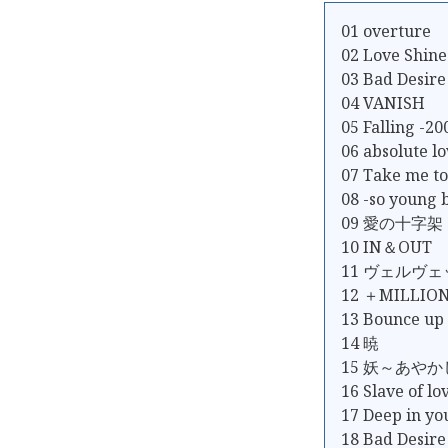
01 overture
02 Love Shine
03 Bad Desire
04 VANISH
05 Falling -20
06 absolute l
07 Take me to.
08 -so young 
09 愛の十字架
10 IN＆OUT
11 ヴェルヴ
12 ＋MILLION
13 Bounce up
14 暁
15 妖～あや
16 Slave of lo
17 Deep in yo
18 Bad Desire