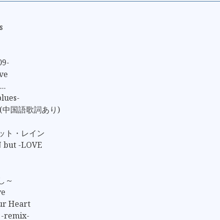
s
09-
ove
..
blues-
 (中国語歌詞あり)
ェット・レイン
 but -LOVE
かし～
ve
ur Heart
 -remix-