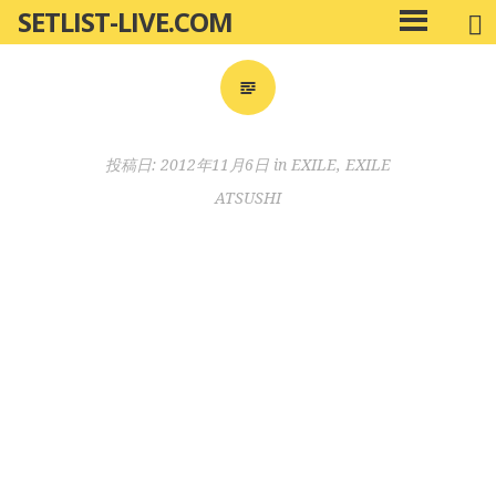
SETLIST-LIVE.COM
コ
メ
ン
イ
ン
テ
メ
ン
ニ
ツ
投稿日:
2012年11月6日
in
EXILE
,
EXILE
ュ
へ
ー
ATSUSHI
移
動