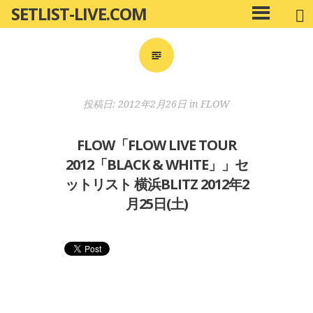
SETLIST-LIVE.COM
コ
メ
ン
イ
ン
テ
メ
ン
ニ
ツ
投稿日:
2012年2月26日
in
FLOW
ュ
へ
ー
移
FLOW「FLOW LIVE TOUR
動
2012「BLACK & WHITE」」セ
ットリスト 横浜BLITZ 2012年2
月25日(土)