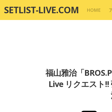
コ
SETLIST-LIVE.COM
HOME
ン
テ
ン
ツ
へ
移
動
福山雅治「BROS.P
Live リクエス