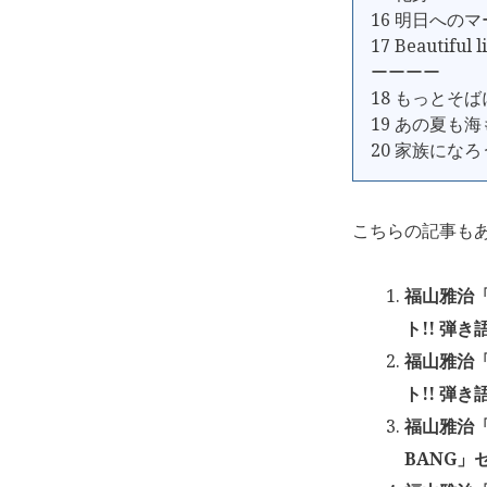
16 明日への
17 Beautiful l
ーーーー
18 もっとそ
19 あの夏も
20 家族にな
こちらの記事も
福山雅治「B
ト!! 弾
福山雅治「B
ト!! 弾
福山雅治「FU
BANG」セ