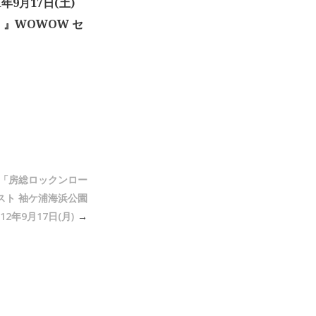
年9月17日(土)
」』WOWOW セ
 「房総ロックンロー
スト 袖ケ浦海浜公園
012年9月17日(月)