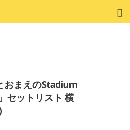
ウ
ィ
ジ
ェ
ッ
ト
とおまえのStadium
ル」セットリスト 横
)