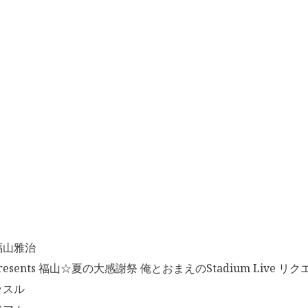
福山雅治
resents 福山☆夏の大感謝祭 俺とおまえのStadium Live リ
ッスル