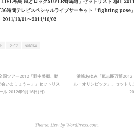
LIVE福島 風とロックSUPER野馬追」セットリスト 郡山 2011
36時間テレビスペシャルライブサーキット「fighting pose
011/10/01〜2011/10/02
ト
ライブ
福山雅治
48全国ツアー2012「野中美郷、動
浜崎あゆみ「氣志團万博2012
で会いましょう～」」セットリス
ル・オリンピック」」セットリ
ル 2012年9月16日(日)
2
Theme: Hew by
WordPress.com
.