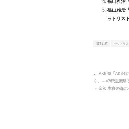
福山雅治「
福山雅治『
ットリスト 2
SET LIST
セットリス
投
AKB48「AKB
稿
く。～47都道府県
ナ
ト 金沢 本多の森ホー
ビ
ゲ
ー
シ