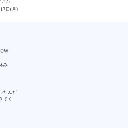
ジアム
17日(月)
HOW
夏休み
あったんだ
生きてく