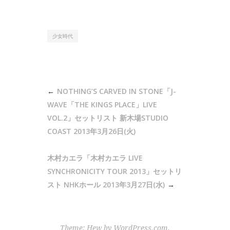
少女時代
投
NOTHING’S CARVED IN STONE「J-
稿
WAVE「THE KINGS PLACE」LIVE
ナ
VOL.2」セットリスト 新木場STUDIO
COAST 2013年3月26日(火)
ビ
ゲ
木村カエラ「木村カエラ LIVE
ー
SYNCHRONICITY TOUR 2013」セットリ
シ
スト NHKホール 2013年3月27日(水)
ョ
ン
Theme: Hew by
WordPress.com
.