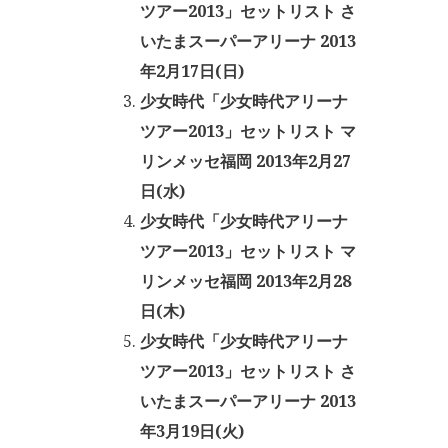
ツアー2013」セットリスト さ
いたまスーパーアリーナ 2013
年2月17日(日)
少女時代「少女時代アリーナ
ツアー2013」セットリスト マ
リンメッセ福岡 2013年2月27
日(水)
少女時代「少女時代アリーナ
ツアー2013」セットリスト マ
リンメッセ福岡 2013年2月28
日(木)
少女時代「少女時代アリーナ
ツアー2013」セットリスト さ
いたまスーパーアリーナ 2013
年3月19日(火)