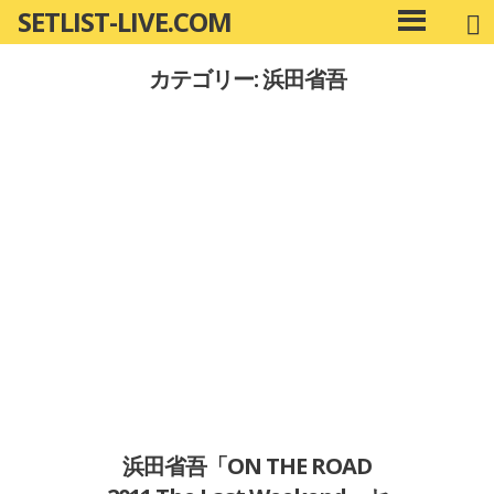
SETLIST-LIVE.COM
コ
メ
ン
イ
カテゴリー: 浜田省吾
ン
テ
メ
ン
ニ
ツ
ュ
へ
ー
移
動
浜田省吾「ON THE ROAD