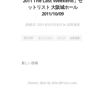
2011 The Last Weekend」セ
ットリスト 大阪城ホール
2011/10/09
投稿日:
2011年10月18日
in
浜田省吾
SET LIST
セットリスト
ライブ
浜田省吾
投
新しい投稿
稿
ナ
ビ
Theme: Hew by
WordPress.com
.
ゲ
ー