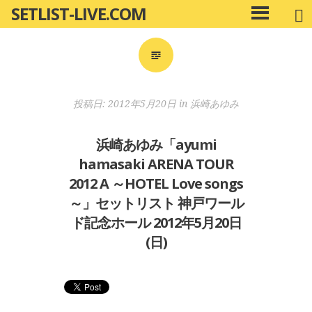
SETLIST-LIVE.COM
コ
メ
ン
イ
ン
テ
メ
ン
ニ
ツ
投稿日:
2012年5月20日
in
浜崎あゆみ
ュ
へ
ー
移
浜崎あゆみ「ayumi
動
hamasaki ARENA TOUR
2012 A ～HOTEL Love songs
～」セットリスト 神戸ワール
ド記念ホール 2012年5月20日
(日)