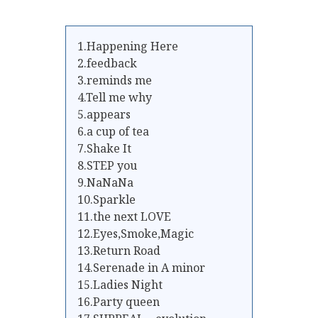
1.Happening Here
2.feedback
3.reminds me
4.Tell me why
5.appears
6.a cup of tea
7.Shake It
8.STEP you
9.NaNaNa
10.Sparkle
11.the next LOVE
12.Eyes,Smoke,Magic
13.Return Road
14.Serenade in A minor
15.Ladies Night
16.Party queen