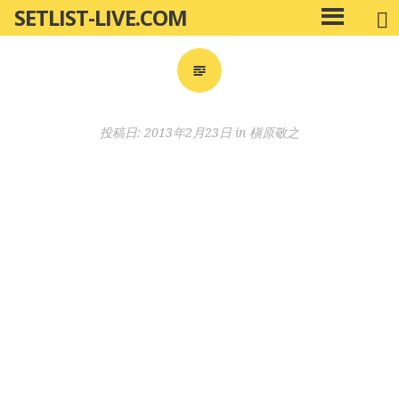
SETLIST-LIVE.COM
コ
メ
ン
イ
ン
テ
メ
ン
ニ
ツ
投稿日:
2013年2月23日
in
槇原敬之
ュ
へ
ー
移
動