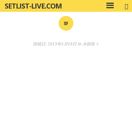
SETLIST-LIVE.COM
コ
メ
ン
イ
ン
テ
メ
ン
ニ
ツ
投稿日:
2013年1月19日
in
水樹奈々
ュ
へ
ー
移
動