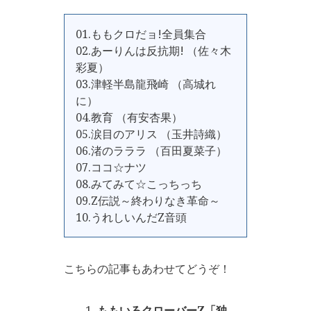
01.ももクロだョ!全員集合
02.あーりんは反抗期! （佐々木
彩夏）
03.津軽半島龍飛崎 （高城れ
に）
04.教育 （有安杏果）
05.涙目のアリス （玉井詩織）
06.渚のラララ （百田夏菜子）
07.ココ☆ナツ
08.みてみて☆こっちっち
09.Z伝説～終わりなき革命～
10.うれしいんだZ音頭
こちらの記事もあわせてどうぞ！
ももいろクローバーZ「独