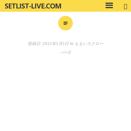
SETLIST-LIVE.COM
コ
メ
ン
イ
ン
テ
メ
ン
ニ
ツ
投稿日:
2012年5月5日
in
ももいろクロー
ュ
へ
ー
バーZ
移
動