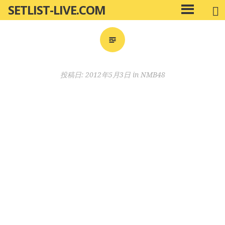
SETLIST-LIVE.COM
コ
メ
ン
イ
ン
テ
メ
ン
ニ
ツ
投稿日:
2012年5月3日
in
NMB48
ュ
へ
ー
移
動