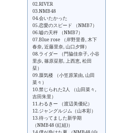
02.RIVER
03.NMB48
04.会いたかった
05.恋愛のスピード （NMB7）
06.嘘の天秤 （NMB7）
07.Blue rose （岸野里香, 木下
春奈, 近藤里奈, 山口夕輝）
08.ライダー （門脇佳奈子, 小谷
里歩, 篠原栞那, 上西恵, 松田
栞）
09.蜃気楼 （小笠原茉由, 山田
菜々）
10.禁じられた2人 （山田菜々,
吉田朱里）
11.わるきー （渡辺美優紀）
12.ジャングルジム（山本彩）
13.待ってました新学期
（NMB48 (紅組)）
14.僕が負けた夏 （NMB48 (白