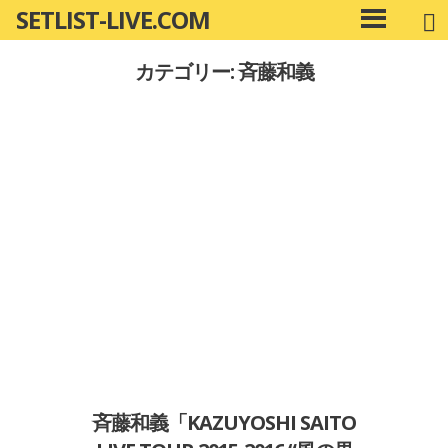
SETLIST-LIVE.COM
コ
メ
ン
イ
カテゴリー: 斉藤和義
ン
テ
メ
ン
ニ
ツ
ュ
へ
ー
移
動
斉藤和義「KAZUYOSHI SAITO