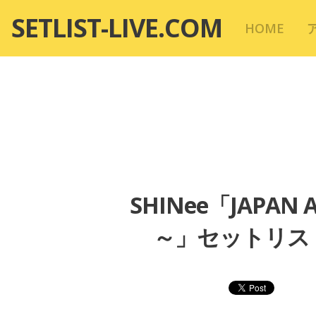
コ
SETLIST-LIVE.COM
HOME
ン
テ
ン
ツ
へ
移
動
SHINee「JAPAN A
～」セットリスト