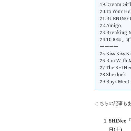
19.Dream Girl
20.To Your He
21.BURNING 
22.Amigo
23.Breaking 
24.1000年
ーーーー
25.Kiss Kiss Ki
26.Run With 
27.The SHINe
28.Sherlock
29.Boys Meet
こちらの記事も
SHINee
日(土)