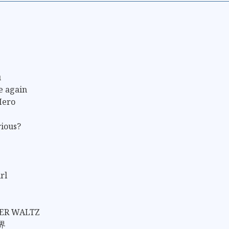
u
e again
Hero
ious?
rl
VER WALTZ
界