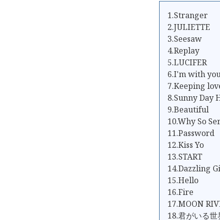
1.Stranger
2.JULIETTE
3.Seesaw
4.Replay
5.LUCIFER
6.I'm with yo
7.Keeping lov
8.Sunny Day 
9.Beautiful
10.Why So Ser
11.Password
12.Kiss Yo
13.START
14.Dazzling Gi
15.Hello
16.Fire
17.MOON RI
18.君がいる世