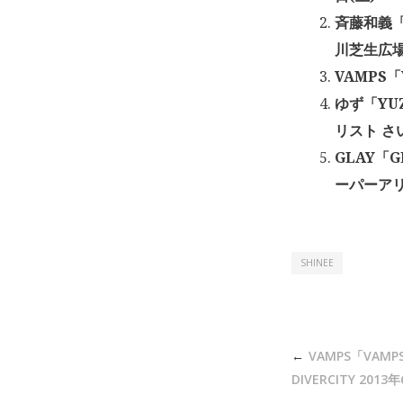
斉藤和義「F
川芝生広場 
VAMPS「V
ゆず「YUZ
リスト さ
GLAY「G
ーパーアリー
SHINEE
投
VAMPS「VAMPS
稿
DIVERCITY 2013