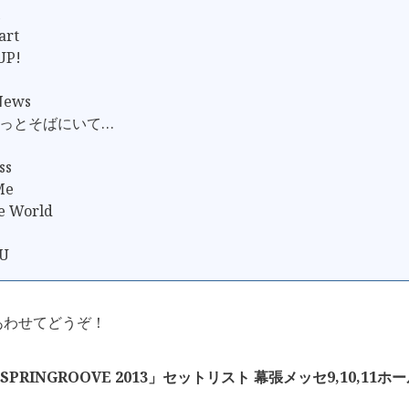
art
UP!
News
、ずっとそばにいて…
ss
Me
e World
 U
あわせてどうぞ！
「SPRINGROOVE 2013」セットリスト 幕張メッセ9,10,11ホール