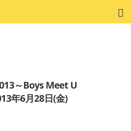
ウ
ィ
ジ
ェ
ッ
ト
013～Boys Meet U
年6月28日(金)