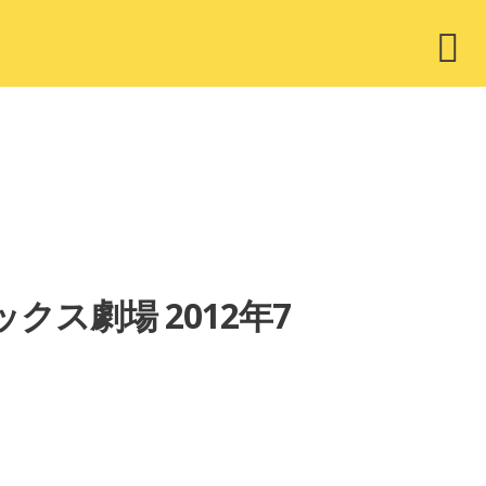
ウ
ィ
ジ
ェ
ッ
ト
クス劇場 2012年7