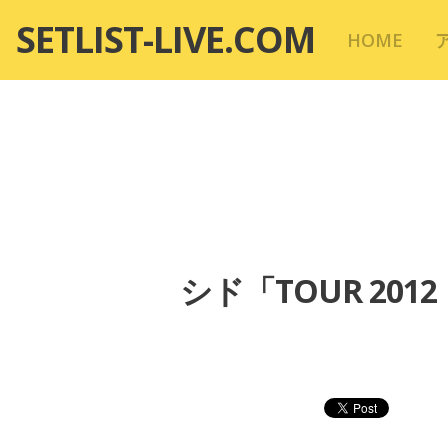
コ
SETLIST-LIVE.COM
HOME
ン
テ
ン
ツ
へ
移
動
シド「TOUR 20