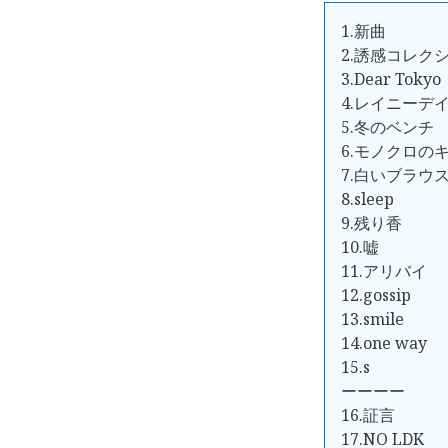
1.新曲
2.誘感コレク
3.Dear Tokyo
4.レイニーデ
5.冬のベンチ
6.モノクロの
7.白いブラウ
8.sleep
9.残り香
10.嘘
11.アリバイ
12.gossip
13.smile
14.one way
15.s
ーーーー
16.証言
17.NO LDK