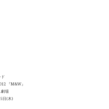
シド
012 『M&W』
ス劇場
5日(木)