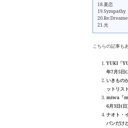
18.夏恋
19.Sympathy
20.Re:Dreame
21.光
こちらの記事も
YUKI「Y
年7月5日(
いきものが
ットリスト
miwa「mi
6月3日(日
ナオト・イ
バンだけ