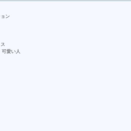
ション
イ
キス
ス 可愛い人