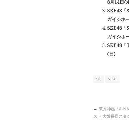
8月14日(
SKE48
ガイシホール
SKE48
ガイシホール
SKE48「
(日)
SKE
SKE48
投
東方神起「A-NAT
稿
スト 大阪長居スタジア
ナ