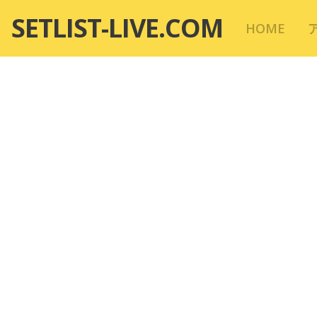
コ
SETLIST-LIVE.COM
HOME
ン
テ
ン
ツ
へ
移
動