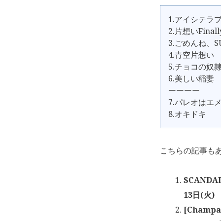
1.アイシテラブ
2.片想いFinall
3.ごめんね、S
4.青空片想い
5.チョコの奴
6.美しい稲妻
ーーーー
7.パレオはエ
8.オキドキ
こちらの記事も
SCAND
13日(火)
[Cham