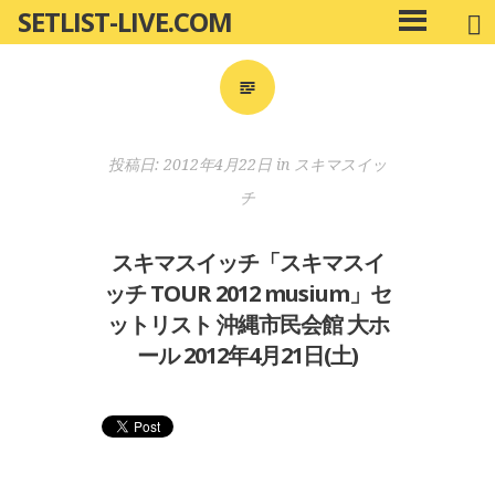
SETLIST-LIVE.COM
コ
メ
ン
イ
ン
テ
メ
ン
ニ
ツ
投稿日:
2012年4月22日
in
スキマスイッ
ュ
へ
ー
チ
移
動
スキマスイッチ「スキマスイ
ッチ TOUR 2012 musium」セ
ットリスト 沖縄市民会館 大ホ
ール 2012年4月21日(土)