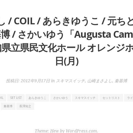
 / COIL / あらきゆうこ / 元
博 / さかいゆう「Augusta Camp
県立県民文化ホール オレンジホール
日(月)
投稿日:
2012年9月17日
in
スキマスイッチ
,
山崎まさよし
,
秦基博
IL
SET LIST
あらきゆうこ
さかいゆう
スキマスイッチ
セットリスト
ライ
秦基博
長澤知之
Theme: Hew by
WordPress.com
.