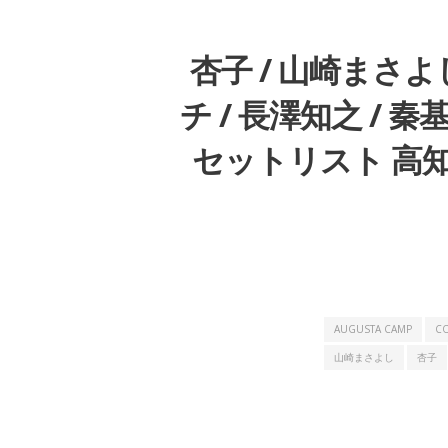
杏子 / 山崎まさよし
チ / 長澤知之 / 秦基
セットリスト 高知
AUGUSTA CAMP
CO
山崎まさよし
杏子