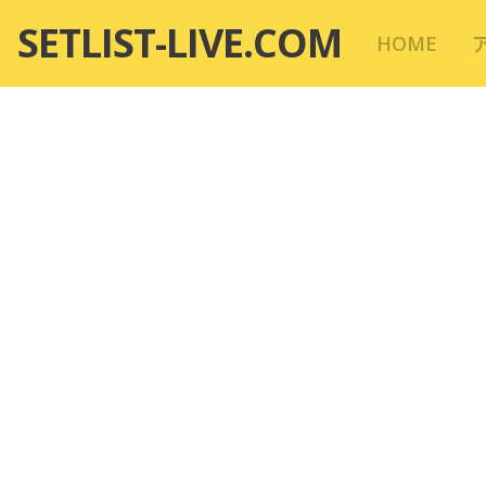
コ
SETLIST-LIVE.COM
HOME
ン
テ
ン
ツ
へ
移
動