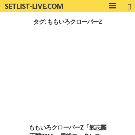
SETLIST-LIVE.COM
コ
メ
ン
イ
タグ: ももいろクローバーZ
ン
テ
メ
ン
ニ
ツ
ュ
へ
ー
移
動
ももいろクローバーZ「氣志團