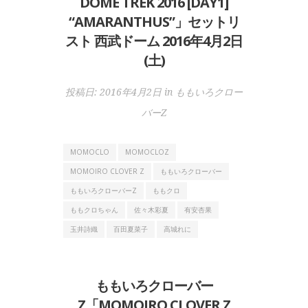
DOME TREK 2016 [DAY1]
“AMARANTHUS”」セットリ
スト 西武ドーム 2016年4月2日
(土)
投稿日:
2016年4月2日
in
ももいろクロー
バーZ
MOMOCLO
MOMOCLOZ
MOMOIRO CLOVER Z
ももいろクローバー
ももいろクローバーZ
ももクロ
ももクロちゃん
佐々木彩夏
有安杏果
玉井詩織
百田夏菜子
高城れに
ももいろクローバー
Z「MOMOIRO CLOVER Z