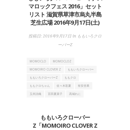
マロックフェス 2016」セット
リスト 滋賀県草津市烏丸半島
芝生広場 2016年9月17日(土)
投稿日:
2016年9月17日
in
ももいろクロ
ーバーZ
MOMOCLO
MOMOCLOZ
MOMOIRO CLOVER Z
ももいろクローバー
ももいろクローバーZ
ももクロ
ももクロちゃん
佐々木彩夏
有安杏果
玉井詩織
百田夏菜子
高城れに
ももいろクローバー
Z「MOMOIRO CLOVER Z