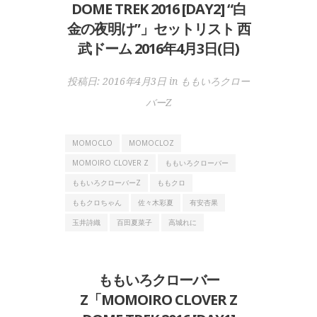
DOME TREK 2016 [DAY2] “白
金の夜明け”」セットリスト 西
武ドーム 2016年4月3日(日)
投稿日:
2016年4月3日
in
ももいろクロー
バーZ
MOMOCLO
MOMOCLOZ
MOMOIRO CLOVER Z
ももいろクローバー
ももいろクローバーZ
ももクロ
ももクロちゃん
佐々木彩夏
有安杏果
玉井詩織
百田夏菜子
高城れに
ももいろクローバー
Z「MOMOIRO CLOVER Z