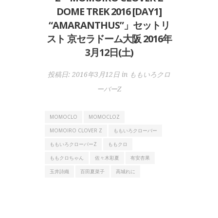
DOME TREK 2016 [DAY1]
“AMARANTHUS”」セットリ
スト 京セラドーム大阪 2016年
3月12日(土)
投稿日:
2016年3月12日
in
ももいろクロ
ーバーZ
MOMOCLO
MOMOCLOZ
MOMOIRO CLOVER Z
ももいろクローバー
ももいろクローバーZ
ももクロ
ももクロちゃん
佐々木彩夏
有安杏果
玉井詩織
百田夏菜子
高城れに