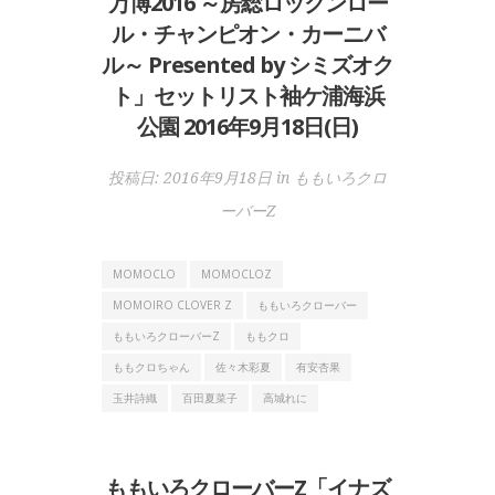
万博2016 ～房総ロックンロー
ル・チャンピオン・カーニバ
ル～ Presented by シミズオク
ト」セットリスト袖ケ浦海浜
公園 2016年9月18日(日)
投稿日:
2016年9月18日
in
ももいろクロ
ーバーZ
MOMOCLO
MOMOCLOZ
MOMOIRO CLOVER Z
ももいろクローバー
ももいろクローバーZ
ももクロ
ももクロちゃん
佐々木彩夏
有安杏果
玉井詩織
百田夏菜子
高城れに
ももいろクローバーZ「イナズ